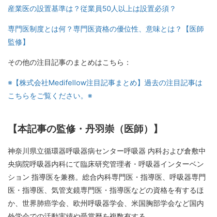
産業医の設置基準は？従業員50人以上は設置必須？
専門医制度とは何？専門医資格の優位性、意味とは？【医師
監修】
その他の注目記事のまとめはこちら：
※【株式会社Medifellow注目記事まとめ】過去の注目記事は
こちらをご覧ください。※
【本記事の監修・丹羽崇（医師）】
神奈川県立循環器呼吸器病センター呼吸器 内科および倉敷中
央病院呼吸器内科にて臨床研究管理者・呼吸器インターベン
ション 指導医を兼務。総合内科専門医・指導医、呼吸器専門
医・指導医、気管支鏡専門医・指導医などの資格を有するほ
か、世界肺癌学会、欧州呼吸器学会、米国胸部学会など国内
外学会での活動実績や受賞歴を複数有する。