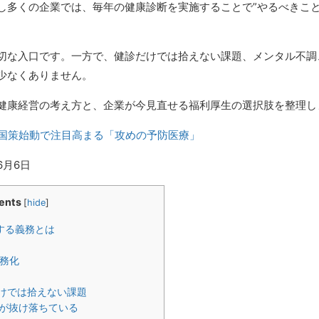
し多くの企業では、毎年の健康診断を実施することで”やるべきこと
切な入口です。一方で、健診だけでは拾えない課題、メンタル不調
少なくありません。
健康経営の考え方と、企業が今見直せる福利厚生の選択肢を整理し
、国策始動で注目高まる「攻めの予防医療」
6月6日
ents
[
hide
]
する義務とは
務化
けでは拾えない課題
が抜け落ちている