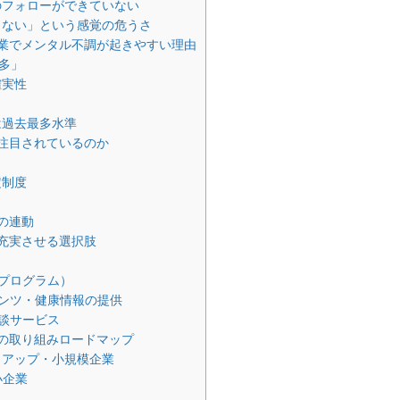
のフォローができていない
もない」という感覚の危うさ
業でメンタル不調が起きやすい理由
多」
確実性
は過去最多水準
注目されているのか
定制度
ト
の連動
充実させる選択肢
援プログラム）
ンツ・健康情報の提供
談サービス
の取り組みロードマップ
トアップ・小規模企業
小企業