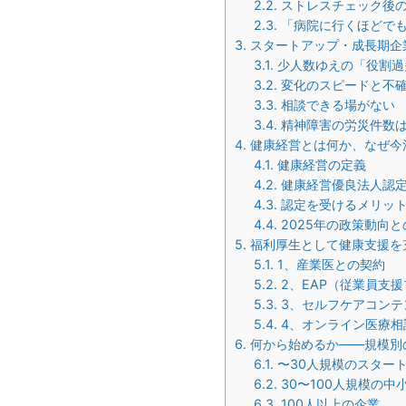
2.2.
ストレスチェック後
2.3.
「病院に行くほどで
3.
スタートアップ・成長期企
3.1.
少人数ゆえの「役割過
3.2.
変化のスピードと不
3.3.
相談できる場がない
3.4.
精神障害の労災件数
4.
健康経営とは何か、なぜ今
4.1.
健康経営の定義
4.2.
健康経営優良法人認
4.3.
認定を受けるメリッ
4.4.
2025年の政策動向と
5.
福利厚生として健康支援を
5.1.
1、産業医との契約
5.2.
2、EAP（従業員支
5.3.
3、セルフケアコンテ
5.4.
4、オンライン医療相
6.
何から始めるか——規模別
6.1.
〜30人規模のスター
6.2.
30〜100人規模の中
6.3.
100人以上の企業