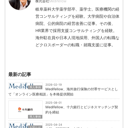
株式会社Medifellow
岐阜薬科大学薬学部卒、薬学士。医療機関の経
営コンサルティングを経験。大学病院や自治体
病院、公的病院の経営改善に従事。その後、
HR業界で採用支援コンサルティングを経験。
海外駐在員や日本人現地採用、外国人の転職な
どクロスボーダーの転職・就職支援に従事。
最新の記事
2026-02-19
導入事例
Medifellow、海外旅行保険の付帯サービスとし
て「オンライン医療相談」を本格提供開始
2025-08-01
Medifellow、十六銀行とビジネスマッチング契
約を締結
導入事例
2025-04-24
お知らせ